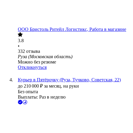
ООО
Бристоль Ритейл Логистикс, Работа в магазине
3.8
•
332
отзыва
Руза (Московская область)
Можно без резюме
Откликнуться
Курьер в Пятёрочку (Руза, Тучково, Советская, 22)
до
210 000
₽
за месяц,
на руки
Без опыта
Выплаты: Раз в неделю