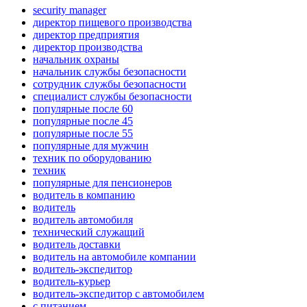
security manager
директор пищевого производства
директор предприятия
директор производства
начальник охраны
начальник службы безопасности
сотрудник службы безопасности
специалист службы безопасности
популярные после 60
популярные после 45
популярные после 55
популярные для мужчин
техник по оборудованию
техник
популярные для пенсионеров
водитель в компанию
водитель
водитель автомобиля
технический служащий
водитель доставки
водитель на автомобиле компании
водитель-экспедитор
водитель-курьер
водитель-экспедитор с автомобилем
с питанием