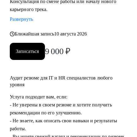
Консультация по смене работы или началу нового
• Проведу с вами тестовые собеседования, дам
карьерного трека.
развивающую обратную связь.
Развернуть
Кому могу помочь:
Ближайшая запись
10 августа 2026
• Всем, кто только собирается начать работать в области IT.
• Начинающим и опытным HR-специалистам.
9 000
₽
Записаться
• Тем, кто зашел в тупик в плане карьеры/уперся в потолок.
• Тем, кто получает отказы и не понимает причину.
Аудит резюме для IT и HR специалистов любого
уровня
Услуга подходит вам, если:
- Не уверены в своем резюме и хотите получить
рекомендации по его улучшению.
- Не знаете, как описать свои навыки и результаты
работы.
- Вы ищете свежий взгляд и рекомендации по резюме.