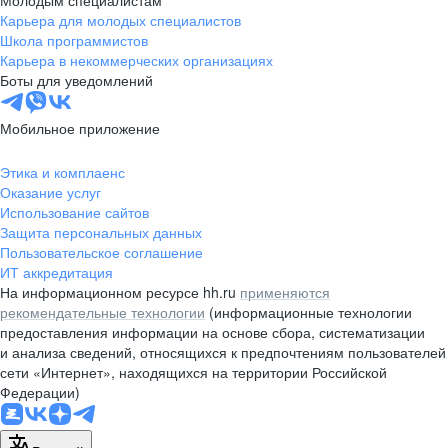
Молодым специалистам
Карьера для молодых специалистов
Алачково
Школа программистов
Алгасово
Карьера в некоммерческих организациях
Алгатуй
Боты для уведомлений
Алдан
Мобильное приложение
Алейниково
Алейск
Этика и комплаенс
Алейский
Оказание услуг
Александрийская
Использование сайтов
Защита персональных данных
Александрия (Ставропольский край)
Пользовательское соглашение
Александро-Невский
ИТ аккредитация
Александров
На информационном ресурсе hh.ru
применяются
рекомендательные технологии
(информационные технологии
Алекса́ндров Гай
предоставления информации на основе сбора, систематизации
Александровка
и анализа сведений, относящихся к предпочтениям пользователей
сети «Интернет», находящихся на территории Российской
Александровка
Федерации)
Александровка (Донецкая область)
Александровка (Ростовская область)