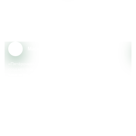
Почему сотрудники выбирают
«Пятёрочку»?
Масштаб и надёжность
«Пятёрочка» – крупный федеральный ритейлер, который
создаёт тренды, меняющие сферу розничной торговли.
Компания реализует множество социальных
и экологических инициатив, поддерживает местные
сообщества.