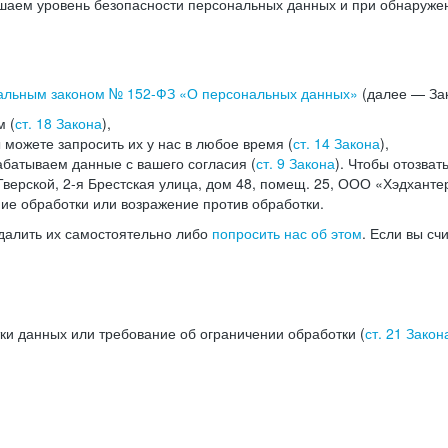
аем уровень безопасности персональных данных и при обнаружени
альным законом №
152-ФЗ
«О персональных данных»
(далее — Зак
м (
ст. 18 Закона
),
можете запросить их у нас в любое время (
ст. 14 Закона
),
абатываем данные с вашего согласия (
ст. 9 Закона
). Чтобы отозват
верской, 2-я Брестская улица, дом 48, помещ. 25, ООО «Хэдханте
ние обработки или возражение против обработки.
далить их самостоятельно либо
попросить нас об этом
. Если вы сч
ки данных или требование об ограничении обработки (
ст. 21 Закон