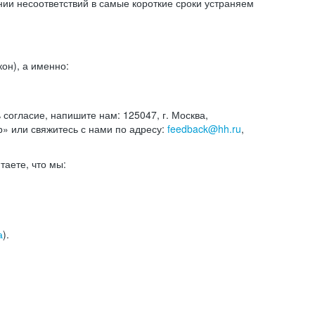
и несоответствий в самые короткие сроки устраняем
он), а именно:
ь согласие, напишите нам: 125047, г. Москва,
р» или свяжитесь с нами по адресу:
feedback@hh.ru
,
итаете, что мы:
а
).