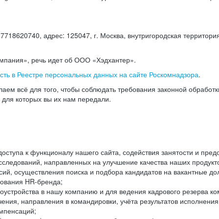
18620740, адрес: 125047, г. Москва, внутригородская территория
омпания», речь идет об ООО «Хэдхантер».
есть в Реестре персональных данных на сайте Роскомнадзора
.
аем всё для того, чтобы соблюдать требования законной обработ
, для которых вы их нам передали.
ступа к функционалу нашего сайта, содействия занятости и пред
следований, направленных на улучшение качества наших продуктов
ий, осуществления поиска и подбора кандидатов на вакантные дол
ования HR-бренда;
оустройства в нашу компанию и для ведения кадрового резерва ко
чения, направления в командировки, учёта результатов исполнени
омпенсаций;